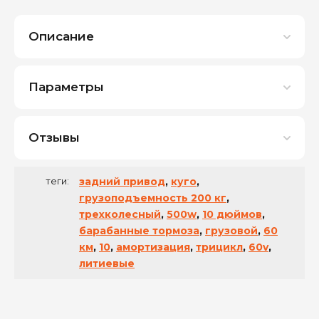
Описание
Параметры
Отзывы
теги:
задний привод
,
куго
,
грузоподъемность 200 кг
,
трехколесный
,
500w
,
10 дюймов
,
барабанные тормоза
,
грузовой
,
60
км
,
10
,
амортизация
,
трицикл
,
60v
,
литиевые