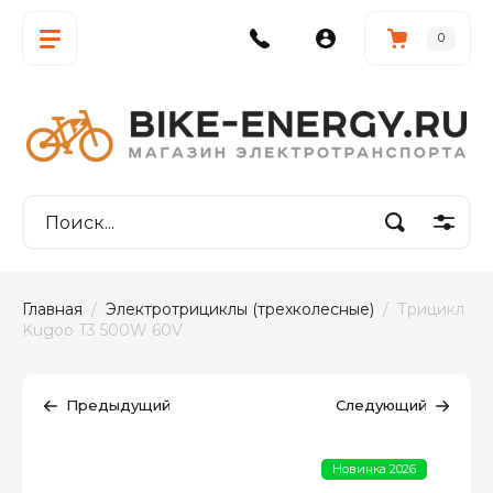
0
Главная
  /  
Электротрициклы (трехколесные)
  /  Трицикл 
Kugoo T3 500W 60V
Предыдущий
Следующий
Новинка 2026