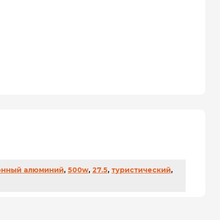
онный алюминий
,
500w
,
27.5
,
туристический
,