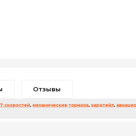
ы
Отзывы
7 скоростей
,
механические тормоза
,
хардтейл
,
авиаци