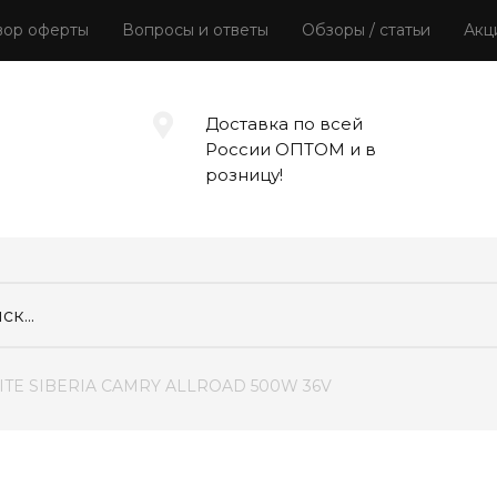
вор оферты
Вопросы и ответы
Обзоры / статьи
Акц
Доставка по всей
России ОПТОМ и в
розницу!
WHITE SIBERIA CAMRY ALLROAD 500W 36V