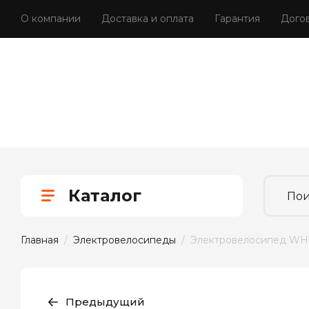
О компании
Доставка и оплата
Гарантия
Дого
Каталог
Главная
  /  
Электровелосипеды
  /  Электровелосипед 
Предыдущий