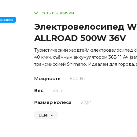
Есть в наличии
оставка
Электровелосипед W
ALLROAD 500W 36V
Туристический хардтейл-электровелосипед с
40 км/ч, съёмным аккумулятором 36В 11 Ач (зап
трансмиссией Shimano. Идеален для города, 
Мощность
500 Вт
Вес
23 кг
Размер колеса
27,5"
Еще