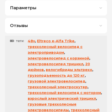
Параметры
Отзывы
теги:
48v
,
Eltreco e-Alfa Trike
,
трехколесный велосипед с
электроприводом
,
электровелосипед с корзиной
,
электровелосипед трицикл
,
20
дюймов
,
велогибриды эльтреко
,
грузоподъемность до 120 кг
,
грузовой электровелосипед
,
трехколесный электроскутер
,
трехколесный велосипед с мотором
,
взрослый электрический трицикл
,
грузовые трехколесные
электровелосипеды
,
трехколесный