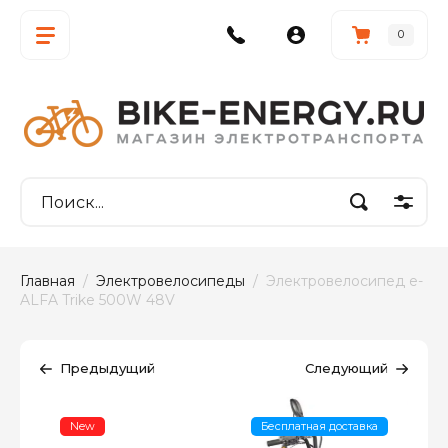
0
Главная
  /  
Электровелосипеды
  /  Электровелосипед e-
ALFA Trike 500W 48V
Предыдущий
Следующий
New
Бесплатная доставка