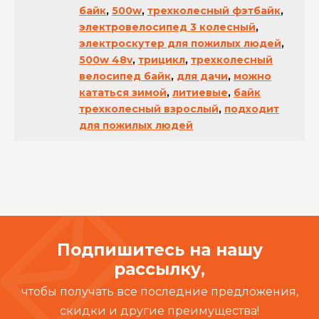
байк
,
500w
,
трехколесный фэтбайк
,
электровелосипед 3 колесный
,
электроскутер для пожилых людей
,
500w 48v
,
трицикл
,
трехколесный
велосипед байк
,
для дачи
,
можно
кататься зимой
,
литиевые
,
байк
трехколесный взрослый
,
подходит
для пожилых людей
Подпишитесь на нашу
рассылку,
чтобы получать все последние предложения,
скидки и другие преимущества!